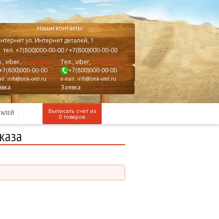
Наши контакты:
нтернет
ул. Интернет деталей, 1
тел.
+7(800)000-00-00
/ +7(800)000-00-00
., viber,
whatsapp
Тел., viber,
whatsapp
+7(800)000-00-00
+7(800)000-00-00
il:
info@smk-orel.ru
e-mail:
info@smk-orel.ru
явка
Заявка
Выписать счет из
ТАЛЕЙ
0 товаров
каза