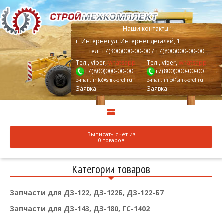
Наши контакты:
г.
Интернет
ул. Интернет деталей, 1
тел.
+7(800)000-00-00
/ +7(800)000-00-00
Тел., viber,
whatsapp
Тел., viber,
whatsapp
+7(800)000-00-00
+7(800)000-00-00
e-mail:
info@smk-orel.ru
e-mail:
info@smk-orel.ru
Заявка
Заявка
Выписать счет из
0 товаров
Категории товаров
Запчасти для ДЗ-122, ДЗ-122Б, ДЗ-122-Б7
Запчасти для ДЗ-143, ДЗ-180, ГС-1402