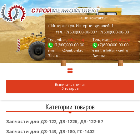
Наши контакты:
г.
Интернет
ул. Интернет деталей, 1
тел.
+7(800)000-00-00
/ +7(800)000-00-00
Тел., viber,
whatsapp
Тел., viber,
whatsapp
+7(800)000-00-00
+7(800)000-00-00
e-mail:
info@smk-orel.ru
e-mail:
info@smk-orel.ru
Заявка
Заявка
Выписать счет из
0 товаров
Категории товаров
Запчасти для ДЗ-122, ДЗ-122Б, ДЗ-122-Б7
Запчасти для ДЗ-143, ДЗ-180, ГС-1402