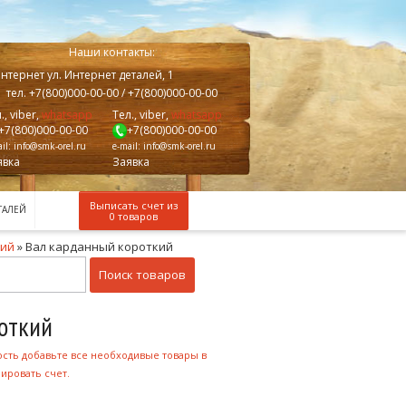
Наши контакты:
нтернет
ул. Интернет деталей, 1
тел.
+7(800)000-00-00
/ +7(800)000-00-00
., viber,
whatsapp
Тел., viber,
whatsapp
+7(800)000-00-00
+7(800)000-00-00
il:
info@smk-orel.ru
e-mail:
info@smk-orel.ru
явка
Заявка
Выписать счет из
ТАЛЕЙ
0 товаров
ний
»
Вал карданный короткий
откий
ость добавьте все необходивые товары в
ировать счет.