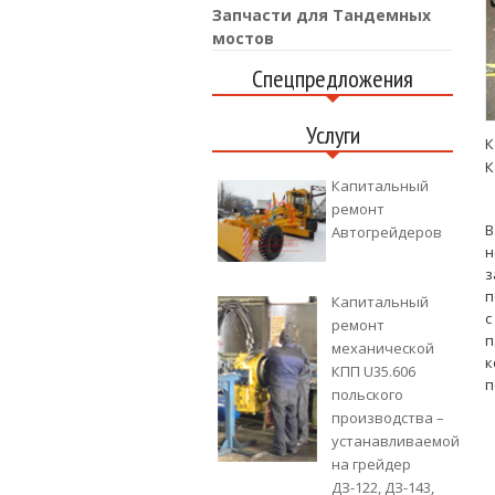
Запчасти для Тандемных
мостов
Спецпредложения
Услуги
К
К
Капитальный
ремонт
В
Автогрейдеров
н
з
п
Капитальный
с
ремонт
п
механической
к
КПП U35.606
п
польского
производства –
устанавливаемой
на грейдер
ДЗ-122, ДЗ-143,