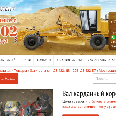
г.
И
Тел
e-ma
За
 ЗАПЧАСТЕЙ
СТАТЬИ
КОНТАКТЫ
УСЛОВИЯ РАСЧЕТА
СКАЧАТЬ КАТАЛОГ ДЕ
лавная
»
Товары
»
Запчасти для ДЗ-122, ДЗ-122Б, ДЗ-122-Б7
»
Мост зад
← Назад
Вал карданный кор
Цена товара:
Что бы узнать стоим
заказ, а затем нажмите кнопку сформ