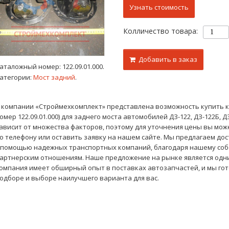
Узнать стоимость
Колличество товара:
Добавить в заказ
аталожный номер:
122.09.01.000
.
атегории:
Мост задний
.
 компании «Строймехкомплект» представлена возможность купить 
омер 122.09.01.000) для заднего моста автомобилей ДЗ-122, ДЗ-122Б, 
ависит от множества факторов, поэтому для уточнения цены вы мо
о телефону или оставить заявку на нашем сайте. Мы предлагаем дос
 помощью надежных транспортных компаний, благодаря нашему соб
артнерским отношениям. Наше предложение на рынке является одн
омпания имеет обширный опыт в поставках автозапчастей, и мы г
одборе и выборе наилучшего варианта для вас.