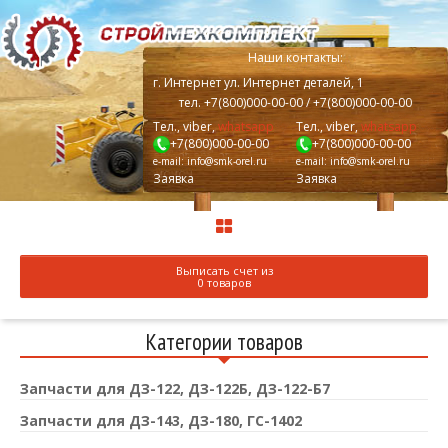
Наши контакты:
г.
Интернет
ул. Интернет деталей, 1
тел.
+7(800)000-00-00
/ +7(800)000-00-00
Тел., viber,
whatsapp
Тел., viber,
whatsapp
+7(800)000-00-00
+7(800)000-00-00
e-mail:
info@smk-orel.ru
e-mail:
info@smk-orel.ru
Заявка
Заявка
Выписать счет из
0 товаров
Категории товаров
Запчасти для ДЗ-122, ДЗ-122Б, ДЗ-122-Б7
Запчасти для ДЗ-143, ДЗ-180, ГС-1402